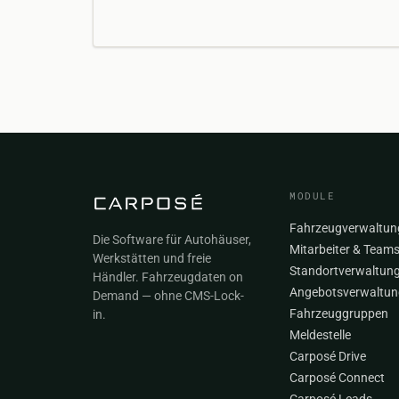
MODULE
Fahrzeugverwaltun
Die Software für Autohäuser,
Mitarbeiter & Team
Werkstätten und freie
Standortverwaltun
Händler. Fahrzeugdaten on
Angebotsverwaltun
Demand — ohne CMS-Lock-
Fahrzeuggruppen
in.
Meldestelle
Carposé Drive
Carposé Connect