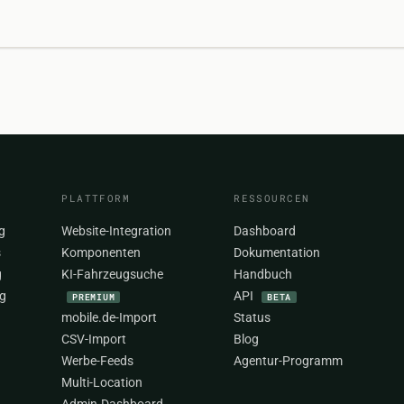
PLATTFORM
RESSOURCEN
g
Website-Integration
Dashboard
s
Komponenten
Dokumentation
g
KI-Fahrzeugsuche
Handbuch
g
API
PREMIUM
BETA
mobile.de-Import
Status
CSV-Import
Blog
Werbe-Feeds
Agentur-Programm
Multi-Location